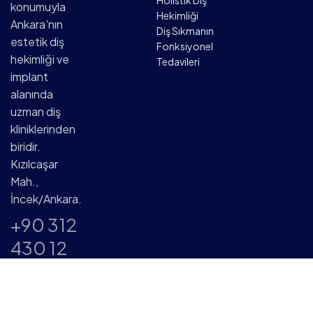
Holistik Diş
konumuyla
Hekimliği
Ankara'nın
Diş Sıkmanın
estetik diş
Fonksiyonel
hekimliği ve
Tedavileri
implant
alanında
uzman diş
kliniklerinden
biridir.
Kızılcaşar
Mah.,
İncek/Ankara.
+90 312
430 12
02
+90 532