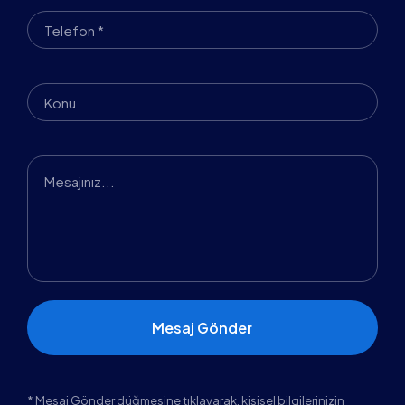
* Mesaj Gönder düğmesine tıklayarak, kişisel bilgilerinizin