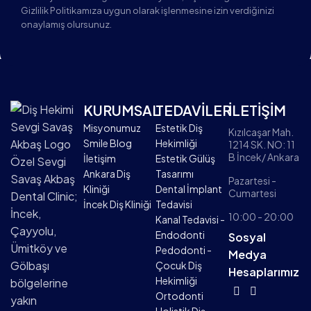
Gizlilik Politikamıza uygun olarak işlenmesine izin verdiğinizi
onaylamış olursunuz.
KURUMSAL
TEDAVİLER
İLETİŞİM
Misyonumuz
Estetik Diş
Kızılcaşar Mah.
Smile Blog
Hekimliği
1214 SK. NO: 11
B İncek/ Ankara
İletişim
Estetik Gülüş
Özel Sevgi
Ankara Diş
Tasarımı
Savaş Akbaş
Pazartesi -
Kliniği
Dental İmplant
Cumartesi
Dental Clinic;
İncek Diş Kliniği
Tedavisi
İncek,
10:00 - 20:00
Kanal Tedavisi -
Çayyolu,
Endodonti
Sosyal
Ümitköy ve
Pedodonti -
Medya
Gölbaşı
Çocuk Diş
Hesaplarımız
Hekimliği
bölgelerine
Ortodonti
yakın