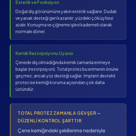
Estetik ve Fonksiyon
Doğal diş görünümüne yakın estetik sağlanır. Dudak
ve yanak desteği geri kazanılır; yüzdeki çöküş hissi
azalır. Konuşma ve çiğneme işlevi kademeli olarak
normale döner.
Kemik Rezorpsiyonu Uyarısı
Çenede diş olmadığında kemik zamanla erimeye
başlar (rezorpsiyon). Total protez bu erimenin önüne
geçmez; ancak yüz desteği sağlar. İmplant destekli
protez ise kemiği koruma açısından çok daha
üstündür.
TOTAL PROTEZ ZAMANLA GEVŞER —
DÜZENLI KONTROL ŞARTTIR
Çene kemiğindeki şekillenme nedeniyle