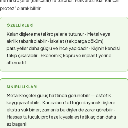
metal kroşeler (kancalar) ile tutunur. Halk arasında "kancalı
protez" olarak bilinir.
ÖZELLIKLERI
Kalan dişlere metal kroşelerle tutunur · Metal veya
akrilik tabanlı olabilir · İskelet (tek parça döküm)
parsiyeller daha güçlü ve ince yapıdadır · Kişinin kendisi
takıp çıkarabilir · Ekonomik; köprü ve implant yerine
alternatif
SINIRLILIKLARI
Metal kroşeler gülüş hattında görünebilir — estetik
kaygı yaratabilir · Kancaların tuttuğu dayanak dişlere
ekstra yük biner; zamanla bu dişler de zarar görebilir ·
Hassas tutuculu proteze kıyasla estetik açıdan daha
az başarılı