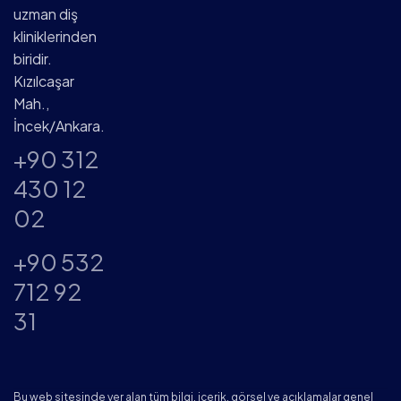
uzman diş
kliniklerinden
biridir.
Kızılcaşar
Mah.,
İncek/Ankara.
+90 312
430 12
02
+90 532
712 92
31
Bu web sitesinde yer alan tüm bilgi, içerik, görsel ve açıklamalar genel