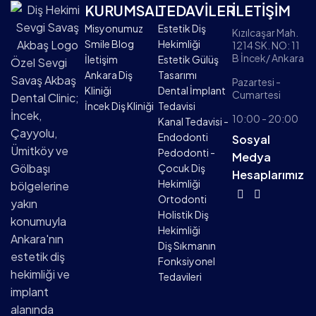
KURUMSAL
TEDAVİLER
İLETİŞİM
Misyonumuz
Estetik Diş
Kızılcaşar Mah.
Smile Blog
Hekimliği
1214 SK. NO: 11
B İncek/ Ankara
İletişim
Estetik Gülüş
Özel Sevgi
Ankara Diş
Tasarımı
Savaş Akbaş
Pazartesi -
Kliniği
Dental İmplant
Cumartesi
Dental Clinic;
İncek Diş Kliniği
Tedavisi
İncek,
10:00 - 20:00
Kanal Tedavisi -
Çayyolu,
Endodonti
Sosyal
Ümitköy ve
Pedodonti -
Medya
Gölbaşı
Çocuk Diş
Hesaplarımız
Hekimliği
bölgelerine
Ortodonti
yakın
Holistik Diş
konumuyla
Hekimliği
Ankara'nın
Diş Sıkmanın
estetik diş
Fonksiyonel
hekimliği ve
Tedavileri
implant
alanında