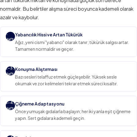
artan tükürük miktarı ve konuşmada güçlük son derece
normaldir. Bu belirtiler alışma süreci boyunca kademeli olarak
azalır ve kaybolur.
1.
Yabancılık Hissi ve Artan Tükürük
Hafta
Ağız, yeni cismi "yabancı" olarak tanır; tükürük salgısı artar.
Tamamen normaldir ve geçer.
2–3.
Konuşma Alıştırması
Hafta
Bazı sesleri telaffuz etmek güçleşebilir. Yüksek sesle
okumak ve zor kelimeleri tekrar etmek süreci kısaltır.
3–4.
Çiğneme Adaptasyonu
Hafta
Önce yumuşak gıdalarla başlayın; her iki yanla eşit çiğneme
yapın. Sert gıdalara kademeli geçin.