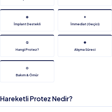
⊕
✦
İmplant Destekli
İmmediat (Geçici)
①
❋
Hangi Protez?
Alışma Süreci
⊙
Bakım & Ömür
Hareketli Protez Nedir?