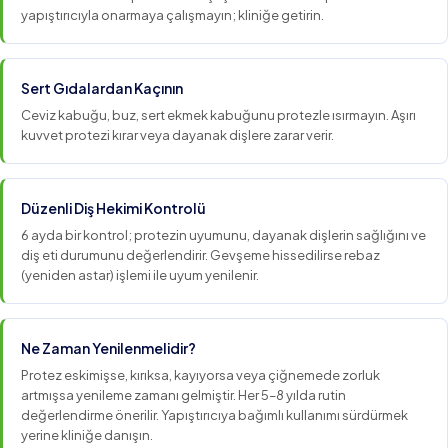
yapıştırıcıyla onarmaya çalışmayın; kliniğe getirin.
Sert Gıdalardan Kaçının
Ceviz kabuğu, buz, sert ekmek kabuğunu protezle ısırmayın. Aşırı
kuvvet protezi kırar veya dayanak dişlere zarar verir.
Düzenli Diş Hekimi Kontrolü
6 ayda bir kontrol; protezin uyumunu, dayanak dişlerin sağlığını ve
diş eti durumunu değerlendirir. Gevşeme hissedilirse rebaz
(yeniden astar) işlemi ile uyum yenilenir.
Ne Zaman Yenilenmelidir?
Protez eskimişse, kırıksa, kayıyorsa veya çiğnemede zorluk
artmışsa yenileme zamanı gelmiştir. Her 5–8 yılda rutin
değerlendirme önerilir. Yapıştırıcıya bağımlı kullanımı sürdürmek
yerine kliniğe danışın.