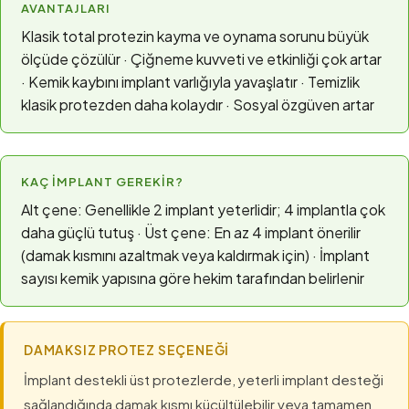
AVANTAJLARI
Klasik total protezin kayma ve oynama sorunu büyük
ölçüde çözülür · Çiğneme kuvveti ve etkinliği çok artar
· Kemik kaybını implant varlığıyla yavaşlatır · Temizlik
klasik protezden daha kolaydır · Sosyal özgüven artar
KAÇ İMPLANT GEREKIR?
Alt çene: Genellikle 2 implant yeterlidir; 4 implantla çok
daha güçlü tutuş · Üst çene: En az 4 implant önerilir
(damak kısmını azaltmak veya kaldırmak için) · İmplant
sayısı kemik yapısına göre hekim tarafından belirlenir
DAMAKSIZ PROTEZ SEÇENEĞI
İmplant destekli üst protezlerde, yeterli implant desteği
sağlandığında damak kısmı küçültülebilir veya tamamen