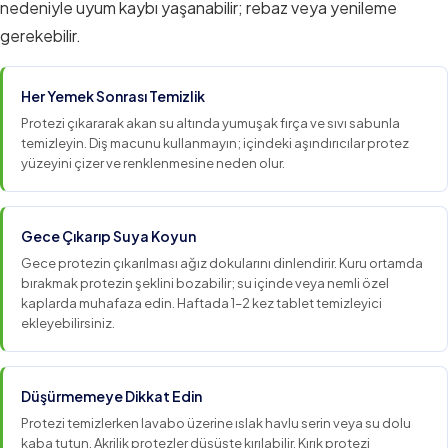
nedeniyle uyum kaybı yaşanabilir; rebaz veya yenileme
gerekebilir.
Her Yemek Sonrası Temizlik
Protezi çıkararak akan su altında yumuşak fırça ve sıvı sabunla
temizleyin. Diş macunu kullanmayın; içindeki aşındırıcılar protez
yüzeyini çizer ve renklenmesine neden olur.
Gece Çıkarıp Suya Koyun
Gece protezin çıkarılması ağız dokularını dinlendirir. Kuru ortamda
bırakmak protezin şeklini bozabilir; su içinde veya nemli özel
kaplarda muhafaza edin. Haftada 1–2 kez tablet temizleyici
ekleyebilirsiniz.
Düşürmemeye Dikkat Edin
Protezi temizlerken lavabo üzerine ıslak havlu serin veya su dolu
kaba tutun. Akrilik protezler düşüşte kırılabilir. Kırık protezi