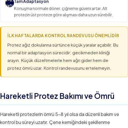
4–6.
Tam Adaptasyon
Hafta
Konuşma normale döner, çiğneme güveni artar. Alt
protezin üst proteze göre alışması daha uzun sürebilir.
İLK HAFTALARDA KONTROL RANDEVUSU ÖNEMLIDIR
Protez ağız dokularına sürtünce küçük yaralar açabilir. Bu
normal bir adaptasyon sürecidir; gecikmeden kliniği
arayın. Küçük düzeltmelerle hem ağrı gider hem de
protez ömrü uzar. Kontrol randevusunu ertelemeyin.
Hareketli Protez Bakımı ve Ömrü
Hareketli protezlerin ömrü 5–8 yıl olsa da düzenli bakım ve
kontrol bu süreyi uzatır. Çene kemiğindeki şekillenme