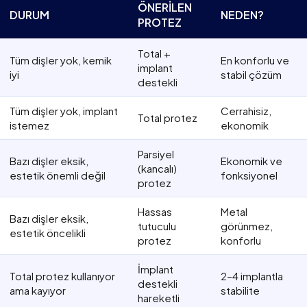
ÖNERILEN
DURUM
NEDEN?
PROTEZ
Total +
Tüm dişler yok, kemik
En konforlu ve
implant
iyi
stabil çözüm
destekli
Tüm dişler yok, implant
Cerrahisiz,
Total protez
istemez
ekonomik
Parsiyel
Bazı dişler eksik,
Ekonomik ve
(kancalı)
estetik önemli değil
fonksiyonel
protez
Hassas
Metal
Bazı dişler eksik,
tutuculu
görünmez,
estetik öncelikli
protez
konforlu
İmplant
Total protez kullanıyor
2–4 implantla
destekli
ama kayıyor
stabilite
hareketli