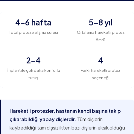
4–6 hafta
5–8 yıl
Total proteze alışma süresi
Ortalama hareketli protez
ömrü
2–4
4
İmplant ile çok daha konforlu
Farklı hareketli protez
tutuş
seçeneği
Hareketli protezler, hastanın kendi başına takıp
çıkarabildiği yapay dişlerdir.
Tüm dişlerin
kaybedildiği tam dişsizlikten bazı dişlerin eksik olduğu