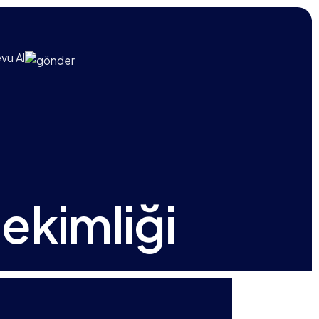
vu Al
ekimliği