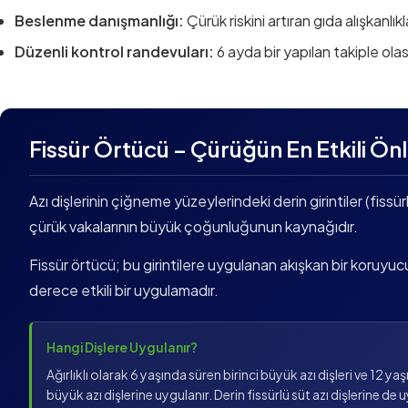
Beslenme danışmanlığı:
Çürük riskini artıran gıda alışkanlıkla
Düzenli kontrol randevuları:
6 ayda bir yapılan takiple olas
Fissür Örtücü – Çürüğün En Etkili Ön
Azı dişlerinin çiğneme yüzeylerindeki derin girintiler (fissür
çürük vakalarının büyük çoğunluğunun kaynağıdır.
Fissür örtücü; bu girintilere uygulanan akışkan bir koruyucu
derece etkili bir uygulamadır.
Hangi Dişlere Uygulanır?
Ağırlıklı olarak 6 yaşında süren birinci büyük azı dişleri ve 12 yaş
büyük azı dişlerine uygulanır. Derin fissürlü süt azı dişlerine de 