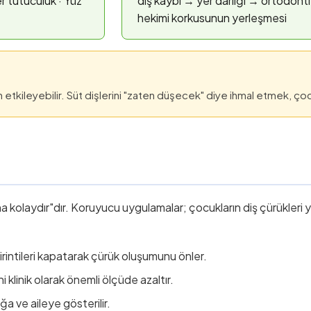
er tutuculuk · Yüz
diş kaybı → yer darlığı → ortodonti 
hekimi korkusunun yerleşmesi
tkileyebilir. Süt dişlerini "zaten düşecek" diye ihmal etmek, çocuğ
kolaydır"dır. Koruyucu uygulamalar; çocukların diş çürükleri ya
irintileri kapatarak çürük oluşumunu önler.
ni klinik olarak önemli ölçüde azaltır.
a ve aileye gösterilir.