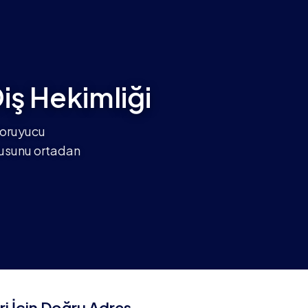
ş Hekimliği
Koruyucu
rkusunu ortadan
i İçin Doğru Adres