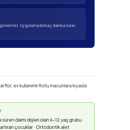
i gerekmez. Uygulama birkaç dakika sürer,
l flor, ev kullanımlı florlu macunlara kıyasla
?
 süren daimi dişleri olan 6–12 yaş grubu ·
i artıran çocuklar · Ortodontik alet