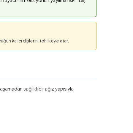
ihtiyacı · Enfeksiyonun yayılma riski · Diş
un kalıcı dişlerini tehlikeye atar.
şamadan sağlıklı bir ağız yapısıyla