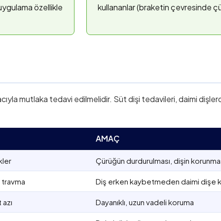
uygulama özellikle
kullananlar (braketin çevresinde çür
ıyla mutlaka tedavi edilmelidir. Süt dişi tedavileri, daimi dişle
AMAÇ
kler
Çürüğün durdurulması, dişin korunma
a travma
Diş erken kaybetmeden daimi dişe 
 azı
Dayanıklı, uzun vadeli koruma