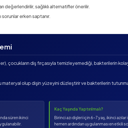
rı değerlendirilir, sağlıklı alternatifler önerilir.
ı sorunlar erken saptanır.
lemi
ler), çocukların diş fırçasıyla temizleyemediği, bakterilerin kola
 materyal olup dişin yüzeyini düzleştirir ve bakterilerin tutunma
Kaç Yaşında Yaptırılmalı?
ında süren ikinci
Birinci azı dişleri için 6–7 yaş, ikinci azıla
uygulanabilir.
hemen ardından uygulanması en etkili so