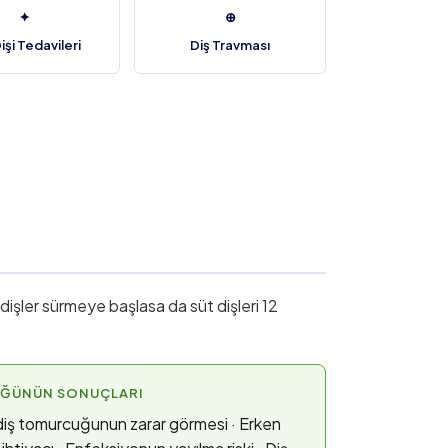
✦
⊕
işi Tedavileri
Diş Travması
 dişler sürmeye başlasa da süt dişleri 12
RÜĞÜNÜN SONUÇLARI
diş tomurcuğunun zarar görmesi · Erken