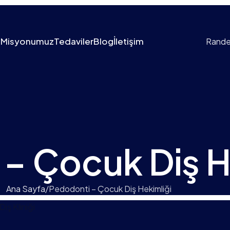
a
Misyonumuz
Tedaviler
Blog
İletişim
Rande
– Çocuk Diş H
Ana Sayfa
Pedodonti – Çocuk Diş Hekimliği