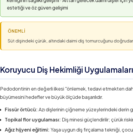
kemiğinin sağlıklı gelişimi · Alttan gelecek daimi dişler için y
estetiği ve öz güven gelişimi
ÖNEMLI
Süt dişindeki çürük, altındaki daimi diş tomurcuğunu doğrudan e
Koruyucu Diş Hekimliği Uygulamaları
Pedodontinin en değerli ilkesi "önlemek, tedavi etmekten daha 
büyümesini hedefler ve büyük ölçüde başarılıdır.
Fissür örtücü:
Azı dişlerinin çiğneme yüzeylerindeki derin g
Topikal flor uygulaması:
Diş minesi güçlendirilir; çürük riski
Ağız hijyeni eğitimi:
Yaşa uygun diş fırçalama tekniği, çocuğ