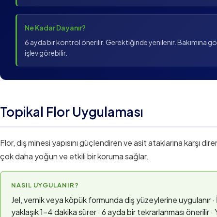
Ne Kadar Dayanır?
6 ayda bir kontrol önerilir. Gerektiğinde yenilenir. Bakımına g
işlev görebilir.
Topikal Flor Uygulaması
Flor, diş minesi yapısını güçlendiren ve asit ataklarına karşı dire
çok daha yoğun ve etkili bir koruma sağlar.
NASIL UYGULANIR?
Jel, vernik veya köpük formunda diş yüzeylerine uygulanır · İ
yaklaşık 1–4 dakika sürer · 6 ayda bir tekrarlanması önerilir ·