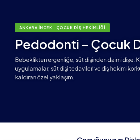
ANKARA İNCEK · ÇOCUK DIŞ HEKIMLIĞI
Pedodonti – Çocuk Di
Bebeklikten ergenliğe, süt dişinden daimi dişe. 
uygulamalar, süt dişi tedavileri ve diş hekimi ko
kaldıran özel yaklaşım.
Çocuğunuzun Dişler