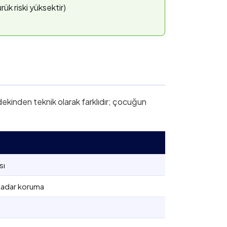
ük riski yüksektir)
rdekinden teknik olarak farklıdır; çocuğun
sı
kadar koruma