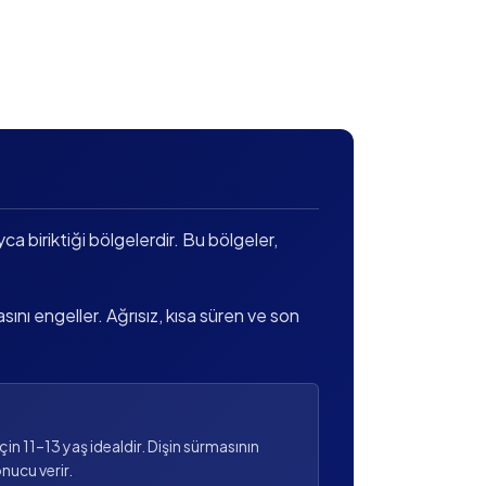
yca biriktiği bölgelerdir. Bu bölgeler,
sını engeller. Ağrısız, kısa süren ve son
r için 11–13 yaş idealdir. Dişin sürmasının
nucu verir.