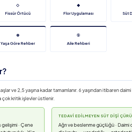
◇
◆
Fissür Örtücü
Flor Uygulaması
Süt D
⊛
①
Yaşa Göre Rehber
Aile Rehberi
r?
 başlar ve 2,5 yaşına kadar tamamlanır. 6 yaşından itibaren daimi
ok kritik işlevler üstlenir.
TEDAVI EDILMEYEN SÜT DIŞI ÇÜ
gelişimi · Çene
Ağrı ve beslenme güçlüğü · Daimi 