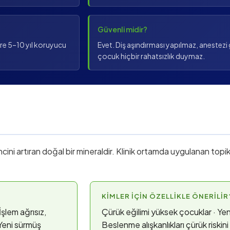
Güvenli midir?
öre 5–10 yıl koruyucu
Evet. Diş aşındırması yapılmaz, anestez
çocuk hiçbir rahatsızlık duymaz.
ncini artıran doğal bir mineraldir. Klinik ortamda uygulanan topika
KIMLER İÇIN ÖZELLIKLE ÖNERILIR
şlem ağrısız,
Çürük eğilimi yüksek çocuklar · Yeni
 Yeni sürmüş
Beslenme alışkanlıkları çürük riskin