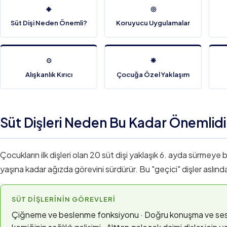
◈
◎
Süt Dişi Neden Önemli?
Koruyucu Uygulamalar
⊙
❋
Alışkanlık Kırıcı
Çocuğa Özel Yaklaşım
Süt Dişleri Neden Bu Kadar Önemlidi
Çocukların ilk dişleri olan 20 süt dişi yaklaşık 6. ayda sürmeye
yaşına kadar ağızda görevini sürdürür. Bu "geçici" dişler aslında ç
SÜT DIŞLERININ GÖREVLERI
Çiğneme ve beslenme fonksiyonu · Doğru konuşma ve ses 