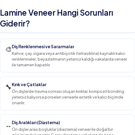
Lamine Veneer Hangi Sorunları
Giderir?
Diş Renklenmesi ve Sararmalar
🎨
Kahve, çay, sigara veya antibiyotik (tetrasikline) kaynaklı kalıcı
renklenmeler; beyazlatmanın yetersiz kaldığı vakalarda veneer
ile tamamen kapatılır.
Kırık ve Çatlaklar
🔧
Ön dişlerde travma sonrası oluşan kırıklar, kompozit bonding
yetersiz kalıyorsa porselen veneerle estetik ve kalıcı biçimde
onarılır.
Diş Aralıkları (Diastema)
↔
Ön dişler arası boşluklar (diastema) veneer ile doğal bir