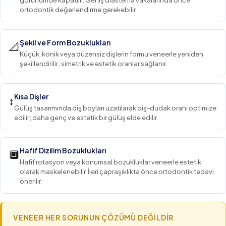
görünümde kapatılır. Geniş diastema vakalarında önce
ortodontik değerlendirme gerekebilir.
Şekil ve Form Bozuklukları
📐
Küçük, konik veya düzensiz dişlerin formu veneerle yeniden
şekillendirilir; simetrik ve estetik oranlar sağlanır.
Kısa Dişler
↕
Gülüş tasarımında diş boyları uzatılarak diş-dudak oranı optimize
edilir; daha genç ve estetik bir gülüş elde edilir.
Hafif Dizilim Bozuklukları
🔲
Hafif rotasyon veya konumsal bozukluklar veneerle estetik
olarak maskelenebilir. İleri çapraşıklıkta önce ortodontik tedavi
önerilir.
VENEER HER SORUNUN ÇÖZÜMÜ DEĞILDIR