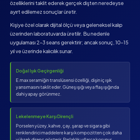
özelliklerini taklit ederek gerçek dişten neredeyse
ayırt edilemez sonuçlar üretir.
Kişiye özel olarak dijital ölçü veya geleneksel kalıp
üzerinden laboratuvarda üretilir. Bu nedenle
uygulaması 2–3 seans gerektirir; ancak sonuç, 10–15
yıl ve üzerinde kalıcılık sunar.
Doğal Işık Geçirgenliği
E.max seramiğin translüsensi özelliği, dişin iç ışık
yansımasını taklit eder. Güneş ışığı veya flaş ışığında
dahi yapay görünmez.
Lekelenmeye Karşı Dirençli
Porselen yüzey, kahve, çay, şarap ve sigara gibi
renklendirici maddelere karşı kompozitten çok daha
yüksek direnç gösterir. Parlaklık yıllarca korunur.