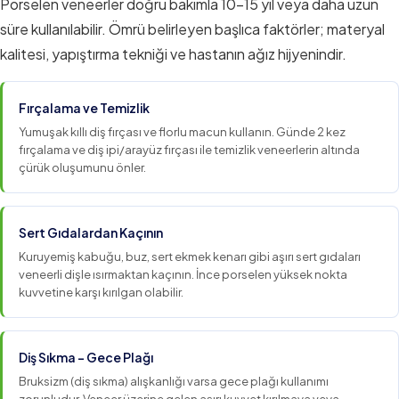
Porselen veneerler doğru bakımla 10–15 yıl veya daha uzun
süre kullanılabilir. Ömrü belirleyen başlıca faktörler; materyal
kalitesi, yapıştırma tekniği ve hastanın ağız hijyenindir.
Fırçalama ve Temizlik
Yumuşak kıllı diş fırçası ve florlu macun kullanın. Günde 2 kez
fırçalama ve diş ipi/arayüz fırçası ile temizlik veneerlerin altında
çürük oluşumunu önler.
Sert Gıdalardan Kaçının
Kuruyemiş kabuğu, buz, sert ekmek kenarı gibi aşırı sert gıdaları
veneerli dişle ısırmaktan kaçının. İnce porselen yüksek nokta
kuvvetine karşı kırılgan olabilir.
Diş Sıkma – Gece Plağı
Bruksizm (diş sıkma) alışkanlığı varsa gece plağı kullanımı