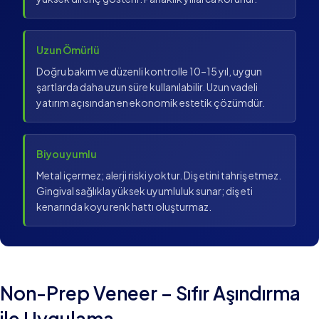
Uzun Ömürlü
Doğru bakım ve düzenli kontrolle 10–15 yıl, uygun
şartlarda daha uzun süre kullanılabilir. Uzun vadeli
yatırım açısından en ekonomik estetik çözümdür.
Biyouyumlu
Metal içermez; alerji riski yoktur. Diş etini tahriş etmez.
Gingival sağlıkla yüksek uyumluluk sunar; diş eti
kenarında koyu renk hattı oluşturmaz.
Non-Prep Veneer – Sıfır Aşındırma
ile Uygulama