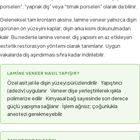
porselen", "yaprak diş" veya "tırnak porselen" olarak da bilinir.
Geleneksel tam kronların aksine, lamine veneer yalnızca dişin
görünen ön yüzeyini kaplar; dişin arka kısmı dokunulmadan
kalır. Bu nedenle lamine veneer, diş yapısını en az etkileyen
estetik restorasyon yöntemi olarak tanımlanır. Uygun
vakalarda diş aşındırması sıfıra kadar indirilebilir.
LAMINE VENEER NASIL YAPIŞIR?
Özel asit jel ile dişin yüzeyi pürüzlendirilir · Yapıştırıcı
(adeziv) uygulanır · Veneer dişe yerleştirilerek ışıkla
polimerize edilir · Kimyasal bağ sayesinde son derece
güçlü yapışma sağlanır · İşlem ağrısız; çoğunlukla
anestezi gerekmeyebilir