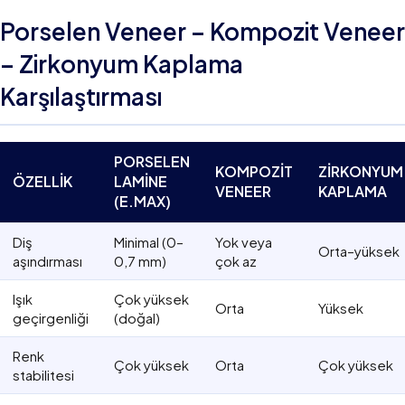
Porselen Veneer – Kompozit Veneer
– Zirkonyum Kaplama
Karşılaştırması
PORSELEN
KOMPOZIT
ZIRKONYUM
ÖZELLIK
LAMINE
VENEER
KAPLAMA
(E.MAX)
Diş
Minimal (0–
Yok veya
Orta–yüksek
aşındırması
0,7 mm)
çok az
Işık
Çok yüksek
Orta
Yüksek
geçirgenliği
(doğal)
Renk
Çok yüksek
Orta
Çok yüksek
stabilitesi