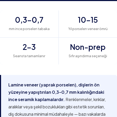
0,3–0,7
10–15
mm ince porselen tabaka
Yıl porselen veneer ömrü
2–3
Non-prep
Seansta tamamlanır
Sıfır aşındırma seçeneği
Lamine veneer (yaprak porselen), dişlerin ön
yüzeyine yapıştırılan 0,3–0,7 mm kalınlığındaki
ince seramik kaplamalardır.
Renklenmeler, kırıklar,
aralıklar veya şekil bozuklukları gibi estetik sorunları,
diş dokusuna minimal müdahaleyle — bazı vakalarda