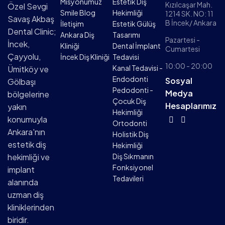
Misyonumuz
Estetik Diş
Kızılcaşar Mah.
Özel Sevgi
Smile Blog
Hekimliği
1214 SK. NO: 11
Savaş Akbaş
B İncek/ Ankara
İletişim
Estetik Gülüş
Dental Clinic;
Ankara Diş
Tasarımı
Pazartesi -
İncek,
Kliniği
Dental İmplant
Cumartesi
Çayyolu,
İncek Diş Kliniği
Tedavisi
10:00 - 20:00
Kanal Tedavisi -
Ümitköy ve
Endodonti
Sosyal
Gölbaşı
Pedodonti -
Medya
bölgelerine
Çocuk Diş
Hesaplarımız
yakın
Hekimliği
konumuyla
Ortodonti
Ankara'nın
Holistik Diş
estetik diş
Hekimliği
hekimliği ve
Diş Sıkmanın
Fonksiyonel
implant
Tedavileri
alanında
uzman diş
kliniklerinden
biridir.