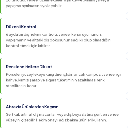
zorunludur. Veneer üzerine gelen aşırı kuvvet kırılmaya veya
yapışma ayrılmasına yol açabilir.
Düzenli Kontrol
6 ayda bir diş hekimi kontrolü; veneer kenar uyumunun,
yapışmanın ve alttaki diş dokusunun sağlıklı olup olmadığını
kontrol etmek için kritiktir.
Renklendiricilere Dikkat
Porselen yüzey lekeye karşı dirençlidir; ancak kompozit veneer için
kahve, kırmızı şarap ve sigara tüketiminin azaltılması renk
stabilitesini korur.
Abraziv Ürünlerden Kaçının
Sert kabartmalı diş macunları veya diş beyazlatma şeritleri veneer
yüzeyini çizebilir. Hekim onaylı ağız bakım ürünleri kullanın.