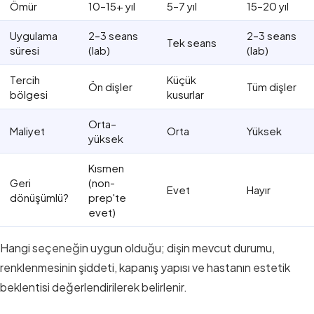
Ömür
10–15+ yıl
5–7 yıl
15–20 yıl
Uygulama
2–3 seans
2–3 seans
Tek seans
süresi
(lab)
(lab)
Tercih
Küçük
Ön dişler
Tüm dişler
bölgesi
kusurlar
Orta–
Maliyet
Orta
Yüksek
yüksek
Kısmen
Geri
(non-
Evet
Hayır
dönüşümlü?
prep'te
evet)
Hangi seçeneğin uygun olduğu; dişin mevcut durumu,
renklenmesinin şiddeti, kapanış yapısı ve hastanın estetik
beklentisi değerlendirilerek belirlenir.