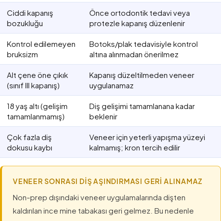
Ciddi kapanış
Önce ortodontik tedavi veya
bozukluğu
protezle kapanış düzenlenir
Kontrol edilemeyen
Botoks/plak tedavisiyle kontrol
bruksizm
altına alınmadan önerilmez
Alt çene öne çıkık
Kapanış düzeltilmeden veneer
(sınıf III kapanış)
uygulanamaz
18 yaş altı (gelişim
Diş gelişimi tamamlanana kadar
tamamlanmamış)
beklenir
Çok fazla diş
Veneer için yeterli yapışma yüzeyi
dokusu kaybı
kalmamış; kron tercih edilir
VENEER SONRASI DIŞ AŞINDIRMASI GERI ALINAMAZ
Non-prep dışındaki veneer uygulamalarında dişten
kaldırılan ince mine tabakası geri gelmez. Bu nedenle