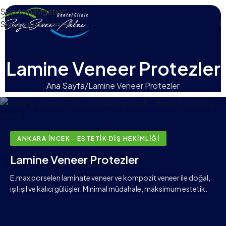
Skip to navigation
Skip to main content
Lamine Veneer Protezler
Ana Sayfa
Lamine Veneer Protezler
ANKARA İNCEK · ESTETIK DIŞ HEKIMLIĞI
Lamine Veneer Protezler
E.max porselen laminate veneer ve kompozit veneer ile doğal,
ışıl ışıl ve kalıcı gülüşler. Minimal müdahale, maksimum estetik.