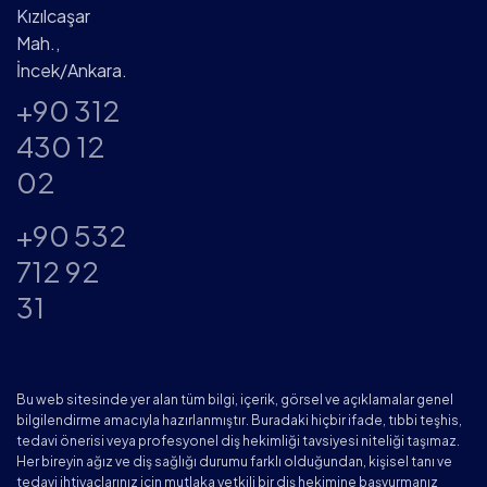
Kızılcaşar
Mah.,
İncek/Ankara.
+90 312
430 12
02
+90 532
712 92
31
Bu web sitesinde yer alan tüm bilgi, içerik, görsel ve açıklamalar genel
bilgilendirme amacıyla hazırlanmıştır. Buradaki hiçbir ifade, tıbbi teşhis,
tedavi önerisi veya profesyonel diş hekimliği tavsiyesi niteliği taşımaz.
Her bireyin ağız ve diş sağlığı durumu farklı olduğundan, kişisel tanı ve
tedavi ihtiyaçlarınız için mutlaka yetkili bir diş hekimine başvurmanız