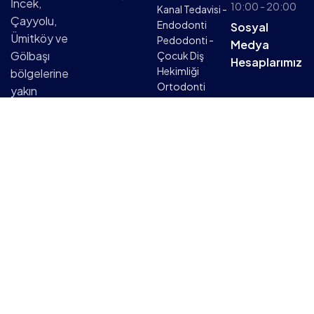
İncek,
10:00 - 20:00
Kanal Tedavisi -
Çayyolu,
Endodonti
Sosyal
Ümitköy ve
Pedodonti -
Medya
Gölbaşı
Çocuk Diş
Hesaplarımız
Hekimliği
bölgelerine
Ortodonti
yakın
Holistik Diş
konumuyla
Hekimliği
Ankara'nın
Diş Sıkmanın
estetik diş
Fonksiyonel
hekimliği ve
Tedavileri
implant
alanında
uzman diş
kliniklerinden
biridir.
Kızılcaşar
Mah.,
İncek/Ankara.