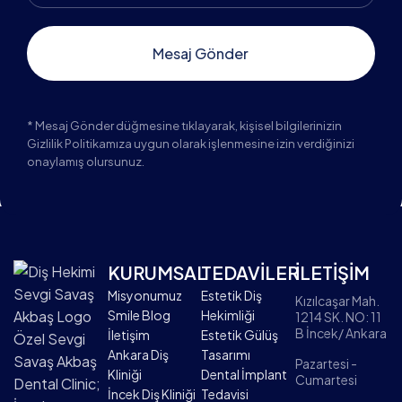
* Mesaj Gönder düğmesine tıklayarak, kişisel bilgilerinizin
Gizlilik Politikamıza uygun olarak işlenmesine izin verdiğinizi
onaylamış olursunuz.
KURUMSAL
TEDAVİLER
İLETİŞİM
Misyonumuz
Estetik Diş
Kızılcaşar Mah.
Smile Blog
Hekimliği
1214 SK. NO: 11
B İncek/ Ankara
İletişim
Estetik Gülüş
Özel Sevgi
Ankara Diş
Tasarımı
Savaş Akbaş
Pazartesi -
Kliniği
Dental İmplant
Cumartesi
Dental Clinic;
İncek Diş Kliniği
Tedavisi